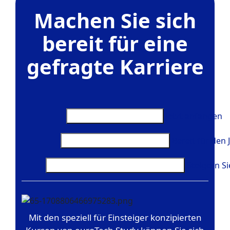
Machen Sie sich
bereit für eine
gefragte Karriere
Jetzt anfangen
Bereit für den 
Steigern Si
Mit den speziell für Einsteiger konzipierten